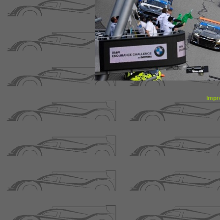
X
Impr