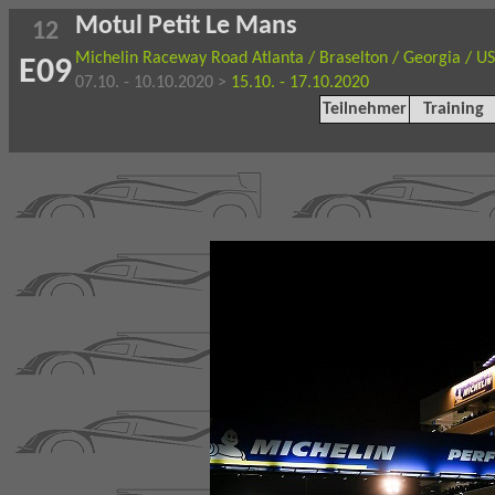
Motul Petit Le Mans
12
Michelin Raceway Road Atlanta / Braselton / Georgia / U
E09
07.10. - 10.10.2020 >
15.10. - 17.10.2020
Teilnehmer
Training