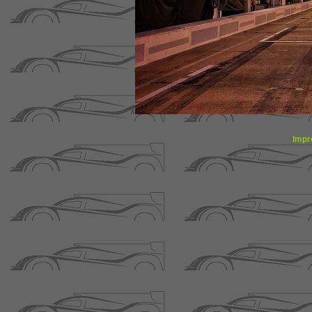
x
Impr