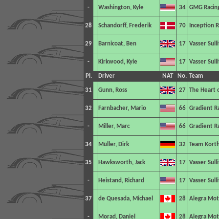
-
Washington, Kyle
34
GMG Racin
28
Schandorff, Frederik
70
Inception R
29
Barnicoat, Ben
17
Vasser Sull
-
Kirkwood, Kyle
17
Vasser Sull
Pl.
Driver
NAT
No.
Team
31
Gunn, Ross
27
The Heart o
32
Farnbacher, Mario
66
Gradient R
-
Miller, Marc
66
Gradient R
34
Müller, Dirk
32
Team Korth
35
Hawksworth, Jack
17
Vasser Sull
-
Heistand, Richard
17
Vasser Sull
37
de Quesada, Michael
28
Alegra Mot
-
Morad, Daniel
28
Alegra Mot