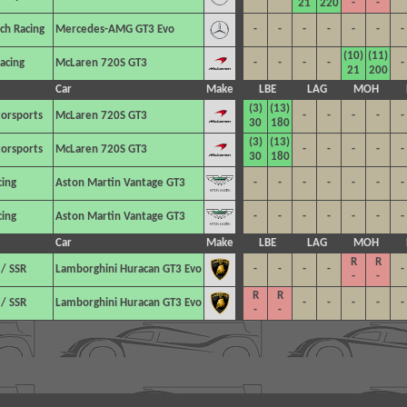
21
220
-
-
ch Racing
Mercedes-AMG GT3 Evo
-
-
-
-
-
-
-
(10)
(11)
acing
McLaren 720S GT3
-
-
-
-
-
21
200
Car
Make
LBE
LAG
MOH
(3)
(13)
torsports
McLaren 720S GT3
-
-
-
-
-
30
180
(3)
(13)
torsports
McLaren 720S GT3
-
-
-
-
-
30
180
ing
Aston Martin Vantage GT3
-
-
-
-
-
-
-
ing
Aston Martin Vantage GT3
-
-
-
-
-
-
-
Car
Make
LBE
LAG
MOH
R
R
 / SSR
Lamborghini Huracan GT3 Evo
-
-
-
-
-
-
-
R
R
 / SSR
Lamborghini Huracan GT3 Evo
-
-
-
-
-
-
-