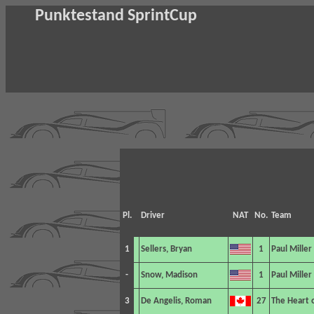
Punktestand SprintCup
Pl.
Driver
NAT
No.
Team
1
Sellers, Bryan
1
Paul Miller
-
Snow, Madison
1
Paul Miller
3
De Angelis, Roman
27
The Heart o