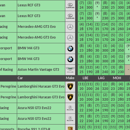
(7)
(3)
(9)
(8)
(6)
(3)
(4
ivan
Lexus RCF GT3
24
300
*
230
25
300
2
(7)
(3)
(9)
(8)
(6)
(3)
(4
ivan
Lexus RCF GT3
24
300
*
230
25
300
2
(4)
(14)
(1)
(14)
(5)
(5)
(7
acing
Mercedes-AMG GT3 Evo
28
170
35
170
26
260
2
(4)
(14)
(1)
(14)
(5)
(5)
(7
acing
Mercedes-AMG GT3 Evo
28
170
35
170
26
260
2
(8)
(4)
(3)
(3)
(4)
(1)
(9
orsport
BMW M4 GT3
23
280
30
300
28
350
*
(8)
(4)
(3)
(3)
(4)
(1)
(9
orsport
BMW M4 GT3
23
280
30
300
28
350
*
(6)
(12)
(4)
(7)
(3)
(8)
f Racing
Aston Martin Vantage GT3
-
25
190
28
240
30
230
Car
Make
LBE
LAG
MOH
(11)
(11)
(5)
(2)
(8)
(4)
(6
 Peregrine
Lamborghini Huracan GT3 Evo
20
200
26
320
23
280
2
(11)
(11)
(5)
(2)
(8)
(4)
(6
 Peregrine
Lamborghini Huracan GT3 Evo
20
200
26
320
23
280
2
(9)
(8)
(7)
(12)
(9)
(10)
(5
Racing
Acura NSX GT3 Evo22
22
230
24
190
22
210
2
(9)
(8)
(7)
(12)
(9)
(10)
(5
Racing
Acura NSX GT3 Evo22
22
230
24
190
22
210
2
(12)
(5)
(11)
(1)
(11)
(9)
(1
torsports
Porsche 991.2 GT3-R