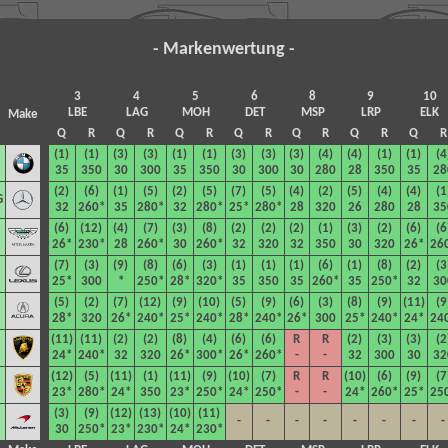
- Markenwertung -
3
4
5
6
8
9
10
LBE
LAG
MOH
DET
MSP
LRP
ELK
Make
Q
R
Q
R
Q
R
Q
R
Q
R
Q
R
Q
R
(1)
(1)
(3)
(3)
(1)
(1)
(3)
(3)
(3)
(4)
(4)
(1)
(1)
(4
35
350
30
300
35
350
30
300
30
280
28
350
35
28
(2)
(6)
(1)
(5)
(2)
(5)
(7)
(5)
(4)
(2)
(5)
(4)
(4)
(1
G
32
260*
35
280*
32
280*
25*
280*
28
320
26
280
28
35
(6)
(12)
(4)
(7)
(3)
(8)
(2)
(2)
(2)
(1)
(3)
(2)
(6)
(6
26*
230*
28
2
60*
30
2
60*
32
320
32
350
30
320
26*
26
(7)
(3)
(9)
(8)
(6)
(3)
(1)
(1)
(1)
(6)
(1)
(8)
(2)
(3
25*
300
*
250*
28*
320*
35
350
35
260*
35
250*
32
30
(5)
(2)
(7)
(12)
(9)
(10)
(5)
(9)
(6)
(3)
(8)
(9)
(11)
(9
28*
320
26*
240*
25*
240*
28*
240*
26*
300
25*
240*
24*
24
(11)
(11)
(2)
(2)
(8)
(4)
(6)
(6)
R
R
(2)
(3)
(3)
(2
24*
240*
32
320
2
6*
300*
26*
260*
-
-
32
300
30
32
(12)
(5)
(11)
(1)
(11)
(9)
(10)
(7)
R
R
(10)
(6)
(9)
(7
23*
280*
24*
350
23*
250*
24*
250*
-
-
24*
260*
25*
25
(3)
(9)
(12)
(13)
(10)
(11)
-
-
-
-
-
-
-
-
30
250*
23*
230*
24*
230*