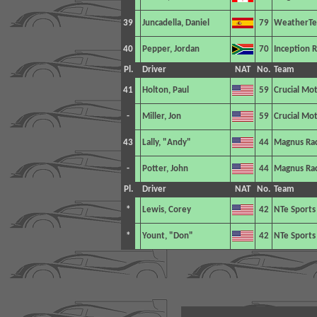
39
Juncadella, Daniel
79
WeatherTe
40
Pepper, Jordan
70
Inception R
Pl.
Driver
NAT
No.
Team
41
Holton, Paul
59
Crucial Mo
-
Miller, Jon
59
Crucial Mo
43
Lally, "Andy"
44
Magnus Rac
-
Potter, John
44
Magnus Rac
Pl.
Driver
NAT
No.
Team
*
Lewis, Corey
42
NTe Sports
*
Yount, "Don"
42
NTe Sports