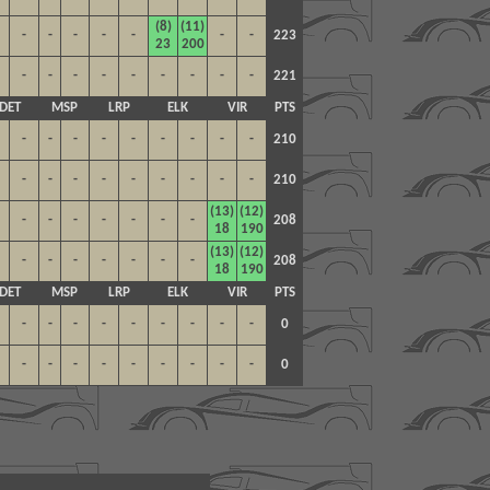
(8)
(11)
-
-
-
-
-
-
-
223
23
200
-
-
-
-
-
-
-
-
-
221
DET
MSP
LRP
ELK
VIR
PTS
-
-
-
-
-
-
-
-
-
210
-
-
-
-
-
-
-
-
-
210
(13)
(12)
-
-
-
-
-
-
-
208
18
190
(13)
(12)
-
-
-
-
-
-
-
208
18
190
DET
MSP
LRP
ELK
VIR
PTS
-
-
-
-
-
-
-
-
-
0
-
-
-
-
-
-
-
-
-
0