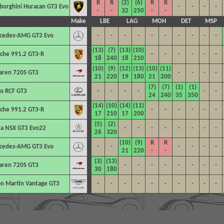
R
R
(2)
(6)
R
R
orghini Huracan GT3 Evo
-
-
-
-
-
-
32
250
-
-
Make
LBE
LAG
MOH
DET
MSP
cedes-AMG GT3 Evo
-
-
-
-
-
-
-
-
-
-
(13)
(7)
(13)
(10)
che 991.2 GT3-R
-
-
-
-
-
-
18
240
18
210
(10)
(9)
(12)
(13)
(10)
(11)
aren 720S GT3
-
-
-
-
21
220
19
180
21
200
(7)
(7)
(1)
(1)
s RCF GT3
-
-
-
-
-
-
24
240
35
350
(14)
(10)
(14)
(11)
che 991.2 GT3-R
-
-
-
-
-
-
17
210
17
200
(5)
(2)
ra NSX GT3 Evo22
-
-
-
-
-
-
-
-
26
320
(10)
(9)
R
R
cedes-AMG GT3 Evo
-
-
-
-
-
-
21
220
-
-
(3)
(13)
aren 720S GT3
-
-
-
-
-
-
-
-
30
180
n Martin Vantage GT3
-
-
-
-
-
-
-
-
-
-