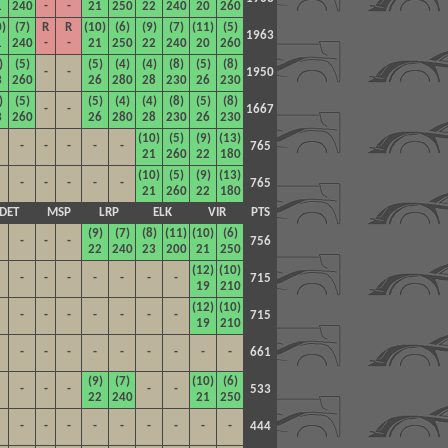
1
240
-
-
21
250
22
240
20
260
0)
(7)
R
R
(10)
(6)
(9)
(7)
(11)
(5)
1963
1
240
-
-
21
250
22
240
20
260
)
(5)
(5)
(4)
(4)
(8)
(5)
(8)
-
-
1950
3
260
26
280
28
230
26
230
)
(5)
(5)
(4)
(4)
(8)
(5)
(8)
-
-
1667
3
260
26
280
28
230
26
230
(10)
(5)
(9)
(13)
-
-
-
-
-
765
21
260
22
180
(10)
(5)
(9)
(13)
-
-
-
-
-
765
21
260
22
180
DET
MSP
LRP
ELK
VIR
PTS
(9)
(7)
(8)
(11)
(10)
(6)
-
-
-
756
22
240
23
200
21
250
(12)
(10)
-
-
-
-
-
-
-
715
19
210
(12)
(10)
-
-
-
-
-
-
-
715
19
210
-
-
-
-
-
-
-
-
-
661
(9)
(7)
(10)
(6)
-
-
-
-
-
533
22
240
21
250
-
-
-
-
-
-
-
-
-
444