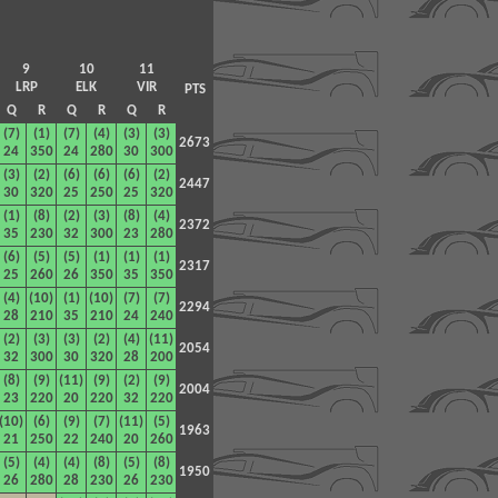
9
10
11
LRP
ELK
VIR
PTS
Q
R
Q
R
Q
R
(7)
(1)
(7)
(4)
(3)
(3)
2673
24
350
24
280
30
300
(3)
(2)
(6)
(6)
(6)
(2)
2447
30
320
25
250
25
320
(1)
(8)
(2)
(3)
(8)
(4)
2372
35
230
32
300
23
280
(6)
(5)
(5)
(1)
(1)
(1)
2317
25
260
26
350
35
350
(4)
(10)
(1)
(10)
(7)
(7)
2294
28
210
35
210
24
240
(2)
(3)
(3)
(2)
(4)
(11)
2054
32
300
30
320
28
200
(8)
(9)
(11)
(9)
(2)
(9)
2004
23
220
20
220
32
220
(10)
(6)
(9)
(7)
(11)
(5)
1963
21
250
22
240
20
260
(5)
(4)
(4)
(8)
(5)
(8)
1950
26
280
28
230
26
230