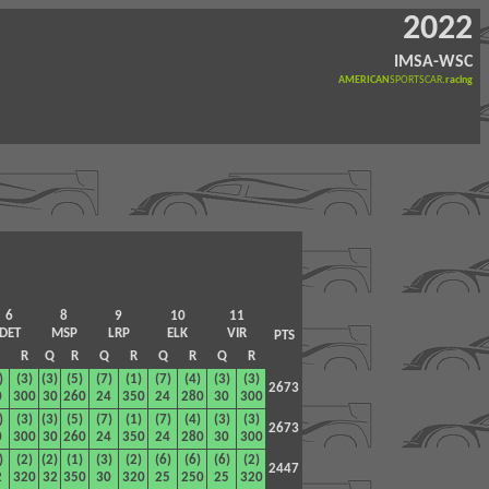
2022
IMSA-WSC
AMERICAN
SPORTSCAR
.racing
6
8
9
10
11
DET
MSP
LRP
ELK
VIR
PTS
R
Q
R
Q
R
Q
R
Q
R
)
(3)
(3)
(5)
(7)
(1)
(7)
(4)
(3)
(3)
2673
0
300
30
260
24
350
24
280
30
300
)
(3)
(3)
(5)
(7)
(1)
(7)
(4)
(3)
(3)
2673
0
300
30
260
24
350
24
280
30
300
)
(2)
(2)
(1)
(3)
(2)
(6)
(6)
(6)
(2)
2447
2
320
32
350
30
320
25
250
25
320