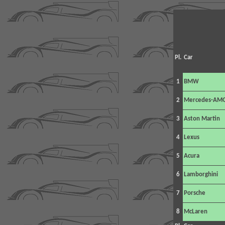
Pl.
Car
1
BMW
2
Mercedes-AM
3
Aston Martin
4
Lexus
5
Acura
6
Lamborghini
7
Porsche
8
McLaren