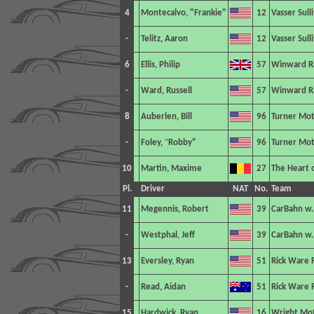
4
Montecalvo, "Frankie"
12
Vasser Sull
-
Telitz, Aaron
12
Vasser Sull
6
Ellis, Philip
57
Winward R
-
Ward, Russell
57
Winward R
8
Auberlen, Bill
96
Turner Mot
-
Foley,
"
Robby"
96
Turner Mot
10
Martin, Maxime
27
The Heart o
Pl.
Driver
NAT
No.
Team
11
Megennis, Robert
39
CarBahn w.
-
Westphal, Jeff
39
CarBahn w.
13
Eversley, Ryan
51
Rick Ware 
-
Read, Aidan
51
Rick Ware 
15
Hardwick, Ryan
16
Wright Mo