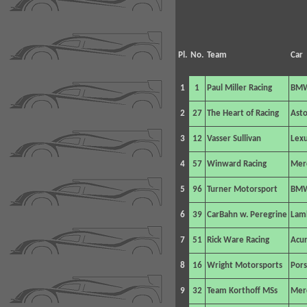
Pl.
No.
Team
Car
1
1
Paul Miller Racing
BMW
2
27
The Heart of Racing
Asto
3
12
Vasser Sullivan
Lexu
4
57
Winward Racing
Mer
5
96
Turner Motorsport
BMW
6
39
CarBahn w. Peregrine
Lamb
7
51
Rick Ware Racing
Acu
8
16
Wright Motorsports
Pors
9
32
Team Korthoff MSs
Mer