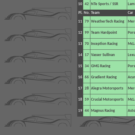
10
42
NTe Sports / SSR
Lamb
Pl.
No.
Team
Car
11
79
WeatherTech Racing
Mer
12
99
Team Hardpoint
Pors
13
70
Inception Racing
McL
14
17
Vasser Sullivan
Lexu
15
34
GMG Racing
Pors
16
66
Gradient Racing
Acu
17
28
Alegra Motorsports
Mer
18
59
Crucial Motorsports
McL
19
44
Magnus Racing
Asto