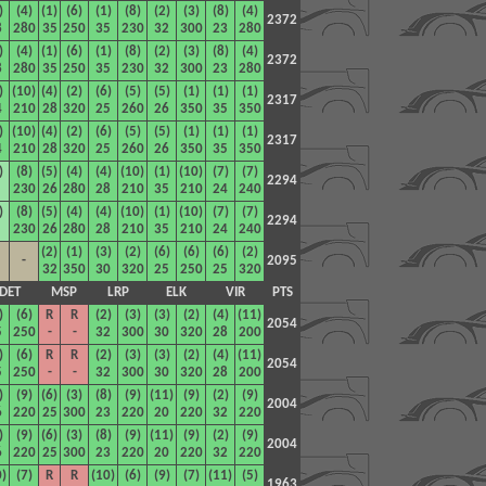
)
(4)
(1)
(6)
(1)
(8)
(2)
(3)
(8)
(4)
2372
8
280
35
250
35
230
32
300
23
280
)
(4)
(1)
(6)
(1)
(8)
(2)
(3)
(8)
(4)
2372
8
280
35
250
35
230
32
300
23
280
)
(10)
(4)
(2)
(6)
(5)
(5)
(1)
(1)
(1)
2317
4
210
28
320
25
260
26
350
35
350
)
(10)
(4)
(2)
(6)
(5)
(5)
(1)
(1)
(1)
2317
4
210
28
320
25
260
26
350
35
350
)
(8)
(5)
(4)
(4)
(10)
(1)
(10)
(7)
(7)
2294
230
26
280
28
210
35
210
24
240
)
(8)
(5)
(4)
(4)
(10)
(1)
(10)
(7)
(7)
2294
230
26
280
28
210
35
210
24
240
(2)
(1)
(3)
(2)
(6)
(6)
(6)
(2)
-
2095
32
350
30
320
25
250
25
320
DET
MSP
LRP
ELK
VIR
PTS
)
(6)
R
R
(2)
(3)
(3)
(2)
(4)
(11)
2054
5
250
-
-
32
300
30
320
28
200
)
(6)
R
R
(2)
(3)
(3)
(2)
(4)
(11)
2054
5
250
-
-
32
300
30
320
28
200
)
(9)
(6)
(3)
(8)
(9)
(11)
(9)
(2)
(9)
2004
6
220
25
300
23
220
20
220
32
220
)
(9)
(6)
(3)
(8)
(9)
(11)
(9)
(2)
(9)
2004
6
220
25
300
23
220
20
220
32
220
0)
(7)
R
R
(10)
(6)
(9)
(7)
(11)
(5)
1963