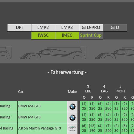
DPi
LMP2
LMP3
GTD-PRO
GTD
IWSC
IMEC
Sprint Cup
- Fahrerwertung -
3
4
5
LBE
LAG
MOH
Car
Make
Q
R
Q
R
Q
R
Q
(1)
(1)
(6)
(4)
(1)
(2)
(3
 Racing
BMW M4 GT3
35
350
25
280
35
320
3
(1)
(1)
(6)
(4)
(1)
(2)
(3
 Racing
BMW M4 GT3
35
350
25
280
35
320
3
(6)
(12)
(4)
(7)
(3)
(8)
(2
f Racing
Aston Martin Vantage GT3
25
190
28
240
30
230
3