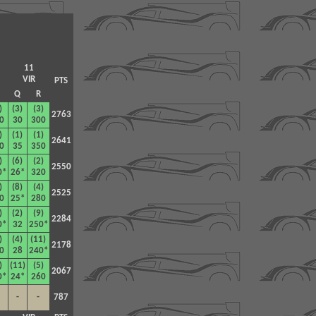
11
VIR
PTS
Q
R
)
(3)
(3)
2763
0
30
300
)
(1)
(1)
2641
0
35
350
)
(6)
(2)
2550
0*
26*
320
)
(8)
(4)
2525
0
25*
280
)
(2)
(9)
2284
0*
32
2
50*
)
(4)
(11)
2178
0
28
2
40*
)
(11)
(5)
2067
0*
24*
260
-
-
787