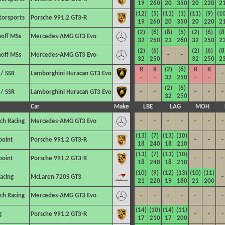
19
260
20
350
20
220
2
(12)
(5)
(11)
(1)
(11)
(9)
(1
torsports
Porsche 991.2 GT3-R
19
260
20
350
20
220
2
(2)
(6)
(8)
(5)
(2)
(6)
(8
off MSs
Mercedes-AMG GT3 Evo
32
250
23
260
32
250
2
(2)
(6)
(2)
(6)
(8
off MSs
Mercedes-AMG GT3 Evo
-
-
32
250
32
250
2
R
R
(2)
(6)
R
R
 / SSR
Lamborghini Huracan GT3 Evo
-
-
-
32
250
-
-
(2)
(6)
 / SSR
Lamborghini Huracan GT3 Evo
-
-
-
-
-
32
250
Car
Make
LBE
LAG
MOH
ch Racing
Mercedes-AMG GT3 Evo
-
-
-
-
-
-
-
(13)
(7)
(13)
(10)
point
Porsche 991.2 GT3-R
-
-
-
18
240
18
210
(13)
(7)
(13)
(10)
point
Porsche 991.2 GT3-R
-
-
-
18
240
18
210
(10)
(9)
(12)
(13)
(10)
(11)
acing
McLaren 720S GT3
-
21
220
19
180
21
200
ch Racing
Mercedes-AMG GT3 Evo
-
-
-
-
-
-
-
(14)
(10)
(14)
(11)
g
Porsche 991.2 GT3-R
-
-
-
17
210
17
200