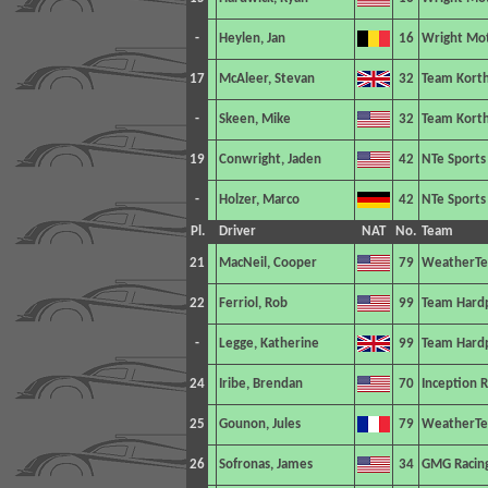
-
Heylen, Jan
16
Wright Mo
17
McAleer, Stevan
32
Team Korth
-
Skeen, Mike
32
Team Korth
19
Conwright, Jaden
42
NTe Sports
-
Holzer, Marco
42
NTe Sports
Pl.
Driver
NAT
No.
Team
21
MacNeil, Cooper
79
WeatherTe
22
Ferriol, Rob
99
Team Hard
-
Legge, Katherine
99
Team Hard
24
Iribe, Brendan
70
Inception R
25
Gounon, Jules
79
WeatherTe
26
Sofronas, James
34
GMG Racin