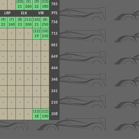
(10)
(5)
(9)
(13)
-
-
765
21
260
22
180
LRP
ELK
VIR
PTS
(9)
(7)
(8)
(11)
(10)
(6)
756
22
240
23
200
21
250
(12)
(10)
-
-
-
-
715
19
210
-
-
-
-
-
-
661
-
-
-
-
-
-
649
-
-
-
-
-
-
444
-
-
-
-
-
-
346
-
-
-
-
-
-
241
-
-
-
-
-
-
210
(13)
(12)
-
-
-
-
208
18
190