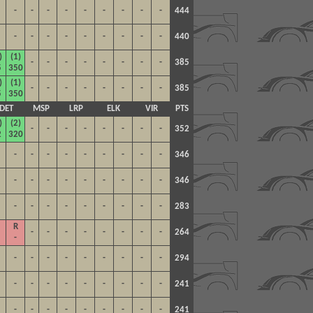
-
-
-
-
-
-
-
-
-
444
-
-
-
-
-
-
-
-
-
440
)
(1)
-
-
-
-
-
-
-
-
385
5
350
)
(1)
-
-
-
-
-
-
-
-
385
5
350
DET
MSP
LRP
ELK
VIR
PTS
)
(2)
-
-
-
-
-
-
-
-
352
2
320
-
-
-
-
-
-
-
-
-
346
-
-
-
-
-
-
-
-
-
346
-
-
-
-
-
-
-
-
-
283
R
-
-
-
-
-
-
-
-
264
-
-
-
-
-
-
-
-
-
-
294
-
-
-
-
-
-
-
-
-
241
-
-
-
-
-
-
-
-
-
241