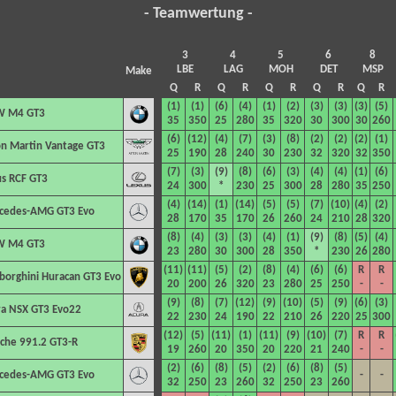
- Teamwertung -
3
4
5
6
8
LBE
LAG
MOH
DET
MSP
Make
Q
R
Q
R
Q
R
Q
R
Q
R
(1)
(1)
(6)
(4)
(1)
(2)
(3)
(3)
(3)
(5)
 M4 GT3
35
350
25
280
35
320
30
300
30
260
(6)
(12)
(4)
(7)
(3)
(8)
(2)
(2)
(2)
(1)
n Martin Vantage GT3
25
190
28
240
30
230
32
320
32
350
(7)
(3)
(9)
(8)
(6)
(3)
(4)
(4)
(1)
(6)
s RCF GT3
24
300
*
230
25
300
28
280
35
250
(4)
(14)
(1)
(14)
(5)
(5)
(7)
(10)
(4)
(2)
cedes-AMG GT3 Evo
28
170
35
170
26
260
24
210
28
320
(8)
(4)
(3)
(3)
(4)
(1)
(9)
(8)
(5)
(4)
 M4 GT3
23
280
30
300
28
350
*
230
26
280
(11)
(11)
(5)
(2)
(8)
(4)
(6)
(6)
R
R
orghini Huracan GT3 Evo
20
200
26
320
23
280
25
250
-
-
(9)
(8)
(7)
(12)
(9)
(10)
(5)
(9)
(6)
(3)
ra NSX GT3 Evo22
22
230
24
190
22
210
26
220
25
300
(12)
(5)
(11)
(1)
(11)
(9)
(10)
(7)
R
R
che 991.2 GT3-R
19
260
20
350
20
220
21
240
-
-
(2)
(6)
(8)
(5)
(2)
(6)
(8)
(5)
cedes-AMG GT3 Evo
-
-
32
250
23
260
32
250
23
260