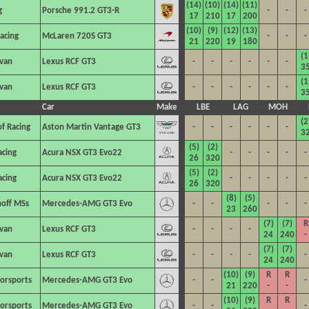
(14)
(10)
(14)
(11)
g
Porsche 991.2 GT3-R
-
-
-
17
210
17
200
(10)
(9)
(12)
(13)
acing
McLaren 720S GT3
-
-
-
21
220
19
180
(1
ivan
Lexus RCF GT3
-
-
-
-
-
-
3
(1
ivan
Lexus RCF GT3
-
-
-
-
-
-
3
Car
Make
LBE
LAG
MOH
(2
f Racing
Aston Martin Vantage GT3
-
-
-
-
-
-
3
(5)
(2)
acing
Acura NSX GT3 Evo22
-
-
-
-
-
26
320
(5)
(2)
acing
Acura NSX GT3 Evo22
-
-
-
-
-
26
320
(8)
(5)
off MSs
Mercedes-AMG GT3 Evo
-
-
-
-
-
23
260
(7)
(7)
R
ivan
Lexus RCF GT3
-
-
-
-
24
240
-
(7)
(7)
ivan
Lexus RCF GT3
-
-
-
-
-
24
240
(10)
(9)
R
R
orsports
Mercedes-AMG GT3 Evo
-
-
-
21
220
-
-
(10)
(9)
R
R
orsports
Mercedes-AMG GT3 Evo
-
-
-