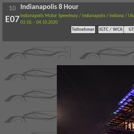
Indianapolis 8 Hour
10
Indianapolis Motor Speedway / Indianapolis / Indiana / US
E07
03.10. - 04.10.2020
Teilnehmer
IGTC / WCA
GT